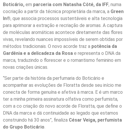
Boticário,
em
parceria com Natasha Côté, da IFF
, numa
cocriação a partir da técnica proprietária da marca, a
Green
In®
, que associa processos sustentáveis e alta tecnologia
para aprimorar a extração e recriação de aromas. A captura
de moléculas aromáticas acontece diretamente das flores
vivas, revelando nuances impossíveis de serem obtidas por
métodos tradicionais. O novo acorde traz a
potência da
Gardênia e a delicadeza da Rosa
e representa o DNA da
marca, traduzindo o florescer e o romantismo feminino em
novas criações únicas.
“Ser parte da história da perfumaria do Boticário e
acompanhar as evoluções de Floratta desde seu início me
conecta de forma genuína e afetiva à marca. E é um marco
ter a minha primeira assinatura olfativa como perfumista,
com a co criação do novo acorde de Floratta, que define o
DNA da marca e dá continuidade ao legado que estamos
construindo há 30 anos”, finaliza
César Veiga, perfumista
do Grupo Boticário
.