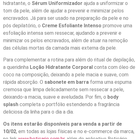
hidratante, o
Sérum Uniformizador
ajuda a uniformizar o
tom da pele, além de ajudar a prevenir e minimizar pelos
encravados. Já para ser usado na preparação da pele e no
pós depilatório, o
Creme Esfoliante Intenso
promove uma
esfoliação intensa sem ressecar, ajudando a prevenir e
minimizar os pelos encravados, além de atuar na remoção
das células mortas da camada mais externa da pele.
Para complementar a rotina para além do ritual de depilação,
a queridinha
Loção Hidratante Corporal
conta com óleo de
coco na composição, deixando a pele macia e suave, com
rápida absorção. O
sabonete em barra
forma uma espuma
cremosa que limpa delicadamente sem ressecar a pele,
deixando-a macia, suave e aveludada. Por fim, o
body
splash
completa o portfólio estendendo a fragrância
deliciosa da linha para o dia a dia.
Os itens estarão disponíveis para venda a partir de
10/02
,
em todas as lojas físicas e no e-commerce da marca,
no link
www.boticario.com.br
, além do aplicativo Boticário,