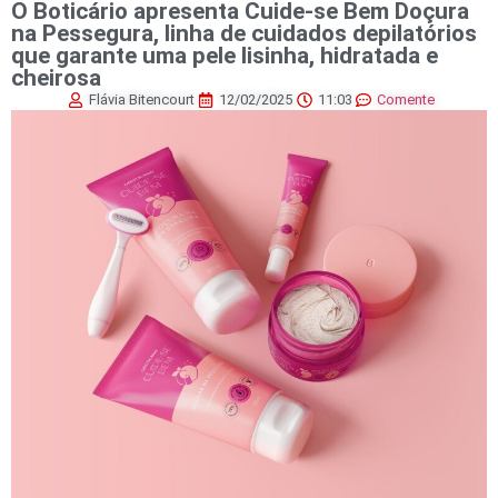
O Boticário apresenta Cuide-se Bem Doçura
na Pessegura, linha de cuidados depilatórios
que garante uma pele lisinha, hidratada e
cheirosa
Flávia Bitencourt
12/02/2025
11:03
Comente