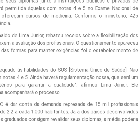
 seus diplomas junto a instituições públicas e privadas de
erá permitida àquelas com notas 4 e 5 no Exame Nacional de
fereçam cursos de medicina. Conforme o ministério, 425
ncia.
ldo de Lima Júnior, rebateu receios sobre a flexibilização dos
axem a avaliação dos profissionais. O questionamento apareceu
das formas para manter exigências foi o estabelecimento de
equado às habilidades do SUS [Sistema Único de Saúde]. Não
m notas 4 e 5. Ainda haverá regulamentação nossa, que será um
rios para garantir a qualidade”, afirmou Lima Júnior. Ele
na acompanhará o processo.
C é dar conta da demanda represada de 15 mil profissionais
 de 2,2 a cada 1.000 habitantes. Já a dos países desenvolvidos
s graduados consigam revalidar seus diplomas, a média poderia