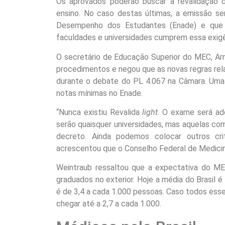
Os aprovados poderão buscar a revalidação de
ensino. No caso destas últimas, a emissão s
Desempenho dos Estudantes (Enade) e que o
faculdades e universidades cumprem essa exigê
O secretário de Educação Superior do MEC, Arna
procedimentos e negou que as novas regras rel
durante o debate do PL 4.067 na Câmara. Uma 
notas mínimas no Enade.
“Nunca existiu Revalida
light
. O exame será ad
serão quaisquer universidades, mas aquelas co
decreto. Ainda podemos colocar outros crité
acrescentou que o Conselho Federal de Medici
Weintraub ressaltou que a expectativa do ME
graduados no exterior. Hoje a média do Brasil é
é de 3,4 a cada 1.000 pessoas. Caso todos esse
chegar até a 2,7 a cada 1.000.