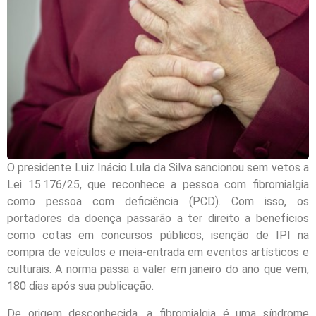
O presidente Luiz Inácio Lula da Silva sancionou sem vetos a
Lei 15.176/25, que reconhece a pessoa com fibromialgia
como pessoa com deficiência (PCD). Com isso, os
portadores da doença passarão a ter direito a benefícios
como cotas em concursos públicos, isenção de IPI na
compra de veículos e meia-entrada em eventos artísticos e
culturais. A norma passa a valer em janeiro do ano que vem,
180 dias após sua publicação.
De origem desconhecida, a fibromialgia é uma síndrome