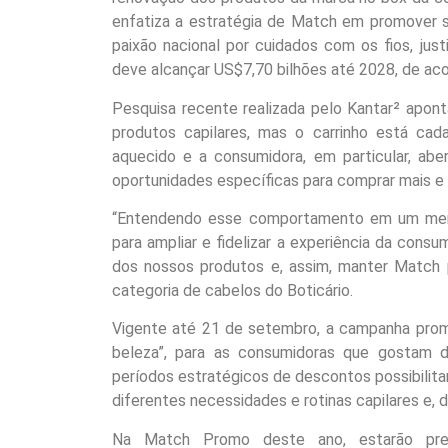
enfatiza a estratégia de Match em promover s
paixão nacional por cuidados com os fios, ju
deve alcançar US$7,70 bilhões até 2028, de ac
Pesquisa recente realizada pelo Kantar² apont
produtos capilares, mas o carrinho está ca
aquecido e a consumidora, em particular, ab
oportunidades específicas para comprar mais e
“Entendendo esse comportamento em um merc
para ampliar e fidelizar a experiência da cons
dos nossos produtos e, assim, manter Match p
categoria de cabelos do Boticário.
Vigente até 21 de setembro, a campanha promo
beleza”, para as consumidoras que gostam 
períodos estratégicos de descontos possibilita
diferentes necessidades e rotinas capilares e, 
Na Match Promo deste ano, estarão presen