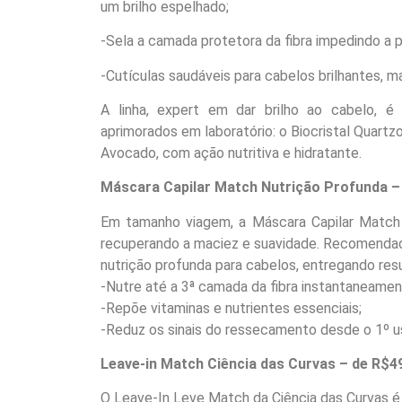
um brilho espelhado;
-Sela a camada protetora da fibra impedindo a p
-Cutículas saudáveis para cabelos brilhantes, m
A linha, expert em dar brilho ao cabelo, é
aprimorados em laboratório: o Biocristal Quartzo
Avocado, com ação nutritiva e hidratante.
Máscara Capilar Match Nutrição Profunda –
Em tamanho viagem, a Máscara Capilar Match N
recuperando a maciez e suavidade. Recomendado
nutrição profunda para cabelos, entregando res
-Nutre até a 3ª camada da fibra instantaneamen
-Repõe vitaminas e nutrientes essenciais;
-Reduz os sinais do ressecamento desde o 1º u
Leave-in Match Ciência das Curvas – de R$4
O Leave-In Leve Match da Ciência das Curvas é