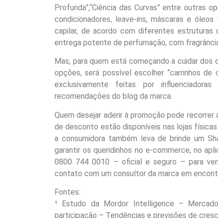
Profunda”,“Ciência das Curvas” entre outras 
condicionadores, leave-ins, máscaras e óleos f
capilar, de acordo com diferentes estruturas
entrega potente de perfumação, com fragrâncias
Mas, para quem está começando a cuidar dos ca
opções, será possível escolher “carrinhos d
exclusivamente feitas por influenciador
recomendações do blog da marca.
Quem desejar aderir à promoção pode recorrer 
de desconto estão disponíveis nas lojas físic
a consumidora também leva de brinde um Sha
garantir os queridinhos no e-commerce, no apl
0800 744 0010 – oficial e seguro – para verif
contato com um consultor da marca em encontre
Fontes:
¹ Estudo da Mordor Intelligence – Mercado
participação – Tendências e previsões de cres