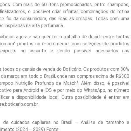
opções. Com mais de 60 itens promocionados, entre shampoos,
inalizadores, é possível criar infinitas combinações de rotina
 de fio da consumidora, das lisas às crespas. Todas com uma
 inspiradas na alta perfumaria.
belos agora e não quer ter o trabalho de decidir entre tantas
e compra” prontos no e-commerce, com seleções de produtos
as experts no assunto e sendo possível acessá-los nas
a todos os canais de venda do Boticário. Os produtos com 30%
as da marca em todo o Brasil, onde nas compras acima de R$300
mpoo Nutrição Profunda de Match³. Além disso, é possível
icativo para Android e iOS e por meio do WhatsApp, no número
icar a disponibilidade local. Outra possibilidade é entrar em
.boticario.com.br.
 de cuidados capilares no Brasil – Análise de tamanho e
cimento (2024 – 2029) Fonte: