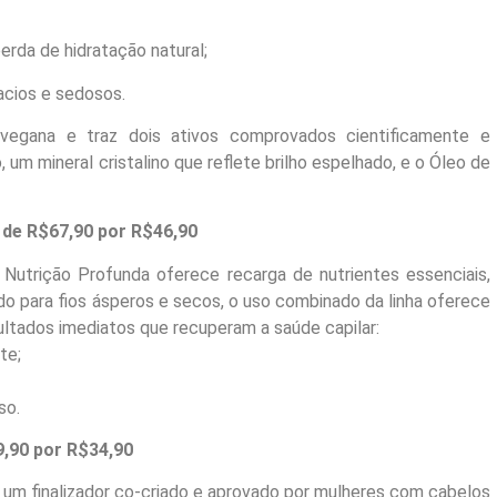
erda de hidratação natural;
acios e sedosos.
 vegana e traz dois ativos comprovados cientificamente e
, um mineral cristalino que reflete brilho espelhado, e o Óleo de
 de R$67,90 por R$46,90
utrição Profunda oferece recarga de nutrientes essenciais,
 para fios ásperos e secos, o uso combinado da linha oferece
ultados imediatos que recuperam a saúde capilar:
te;
so.
9,90 por R$34,90
 um finalizador co-criado e aprovado por mulheres com cabelos