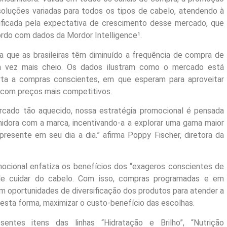
oluções variadas para todos os tipos de cabelo, atendendo à
stificada pela expectativa de crescimento desse mercado, que
ordo com dados da Mordor Intelligence¹.
a que as brasileiras têm diminuído a frequência de compra de
da vez mais cheio. Os dados ilustram como o mercado está
erta a compras conscientes, em que esperam para aproveitar
 com preços mais competitivos.
ado tão aquecido, nossa estratégia promocional é pensada
umidora com a marca, incentivando-a a explorar uma gama maior
resente em seu dia a dia.” afirma Poppy Fischer, diretora da
cional enfatiza os benefícios dos “exageros conscientes de
de cuidar do cabelo. Com isso, compras programadas e em
m oportunidades de diversificação dos produtos para atender a
desta forma, maximizar o custo-benefício das escolhas.
tes itens das linhas “Hidratação e Brilho”, “Nutrição