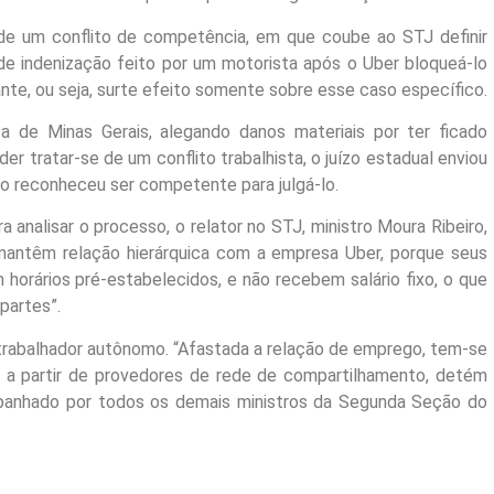
de um conflito de competência, em que coube ao STJ definir
 de indenização feito por um motorista após o Uber bloqueá-lo
nte, ou seja, surte efeito somente sobre esse caso específico.
ça de Minas Gerais, alegando danos materiais por
ter
ficado
der tratar-se de um conflito trabalhista, o juízo estadual enviou
co reconheceu ser competente para julgá-lo.
analisar o processo, o relator no STJ, ministro Moura Ribeiro,
 mantêm relação hierárquica com a empresa Uber, porque seus
horários pré-estabelecidos, e não recebem salário fixo, o que
partes”.
m trabalhador autônomo. “Afastada a relação de emprego, tem-se
l, a partir de provedores de rede de compartilhamento, detém
ompanhado por todos os demais ministros da
Segunda
Seção do