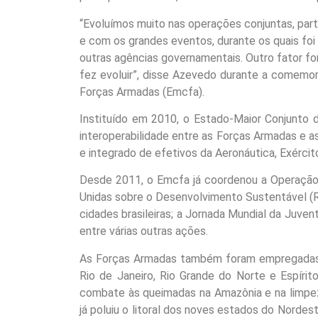
“Evoluímos muito nas operações conjuntas, pa
e com os grandes eventos, durante os quais fo
outras agências governamentais. Outro fator fo
fez evoluir”, disse Azevedo durante a comemo
Forças Armadas (Emcfa).
Instituído em 2010, o Estado-Maior Conjunto
interoperabilidade entre as Forças Armadas e a
e integrado de efetivos da Aeronáutica, Exércit
Desde 2011, o Emcfa já coordenou a Operação 
Unidas sobre o Desenvolvimento Sustentável (
cidades brasileiras; a Jornada Mundial da Juve
entre várias outras ações.
As Forças Armadas também foram empregadas p
Rio de Janeiro, Rio Grande do Norte e Espíri
combate às queimadas na Amazônia e na limpez
já poluiu o litoral dos noves estados do Nordes