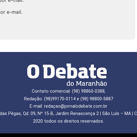
or e-mail.
or e-mail.
Contato comercial: (98) 98860-0388,
Redação: (98)99170-0114 e (98) 98800-5887
E-mail: redaçao@jornalodebate.com.br
das Pêgas, Qd. 09, Nº 15-B, Jardim Renascença 2 | São Luís – MA | C
2020 todos os direitos reservados.