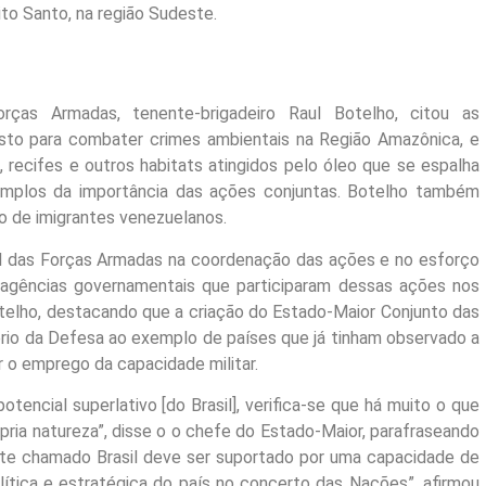
ito Santo, na região Sudeste.
ças Armadas, tenente-brigadeiro Raul Botelho, citou as
osto para combater crimes ambientais na Região Amazônica, e
 recifes e outros habitats atingidos pelo óleo que se espalha
emplos da importância das ações conjuntas. Botelho também
o de imigrantes venezuelanos.
al das Forças Armadas na coordenação das ações e no esforço
 agências governamentais que participaram dessas ações nos
Botelho, destacando que a criação do Estado-Maior Conjunto das
rio da Defesa ao exemplo de países que já tinham observado a
 o emprego da capacidade militar.
tencial superlativo [do Brasil], verifica-se que há muito o que
ria natureza”, disse o o chefe do Estado-Maior, parafraseando
ante chamado Brasil deve ser suportado por uma capacidade de
ítica e estratégica do país no concerto das Nações”, afirmou