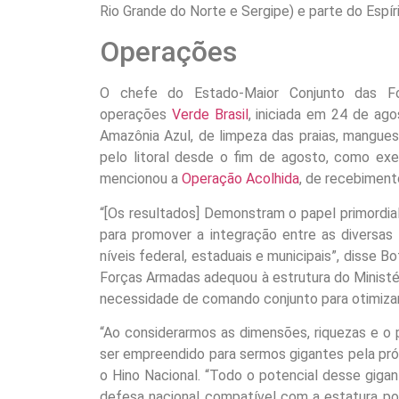
Rio Grande do Norte e Sergipe) e parte do Espír
Operações
O chefe do Estado-Maior Conjunto das For
operações
Verde Brasil
, iniciada em 24 de ag
Amazônia Azul, de limpeza das praias, mangues,
pelo litoral desde o fim de agosto, como ex
mencionou a
Operação Acolhida
, de recebiment
“[Os resultados] Demonstram o papel primordi
para promover a integração entre as diversas
níveis federal, estaduais e municipais”, disse 
Forças Armadas adequou à estrutura do Ministé
necessidade de comando conjunto para otimizar
“Ao considerarmos as dimensões, riquezas e o po
ser empreendido para sermos gigantes pela próp
o Hino Nacional. “Todo o potencial desse gig
defesa nacional compatível com a estatura pol