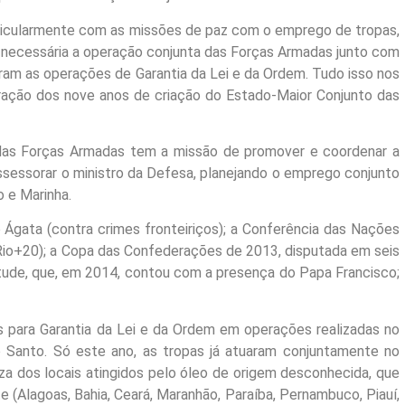
rticularmente com as missões de paz com o emprego de tropas,
i necessária a operação conjunta das Forças Armadas junto com
ram as operações de Garantia da Lei e da Ordem. Tudo isso nos
ração dos nove anos de criação do Estado-Maior Conjunto das
 das Forças Armadas tem a missão de promover e coordenar a
ssessorar o ministro da Defesa, planejando o emprego conjunto
o e Marinha.
Ágata (contra crimes fronteiriços); a Conferência das Nações
Rio+20); a Copa das Confederações de 2013, disputada em seis
ntude, que, em 2014, contou com a presença do Papa Francisco;
ara Garantia da Lei e da Ordem em operações realizadas no
to Santo. Só este ano, as tropas já atuaram conjuntamente no
a dos locais atingidos pelo óleo de origem desconhecida, que
te (Alagoas, Bahia, Ceará, Maranhão, Paraíba, Pernambuco, Piauí,