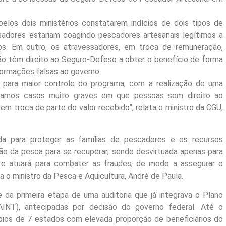
los dois ministérios constatarem indícios de dois tipos de
ssadores estariam coagindo pescadores artesanais legítimos a
s. Em outro, os atravessadores, em troca de remuneração,
ão têm direito ao Seguro-Defeso a obter o benefício de forma
nformações falsas ao governo.
para maior controle do programa, com a realização de uma
statamos casos muito graves em que pessoas sem direito ao
m troca de parte do valor recebido”, relata o ministro da CGU,
iada para proteger as famílias de pescadores e os recursos
ão da pesca para se recuperar, sendo desvirtuada apenas para
re atuará para combater as fraudes, de modo a assegurar o
 o ministro da Pesca e Aquicultura, André de Paula.
 da primeira etapa de uma auditoria que já integrava o Plano
PAINT), antecipadas por decisão do governo federal. Até o
ipios de 7 estados com elevada proporção de beneficiários do