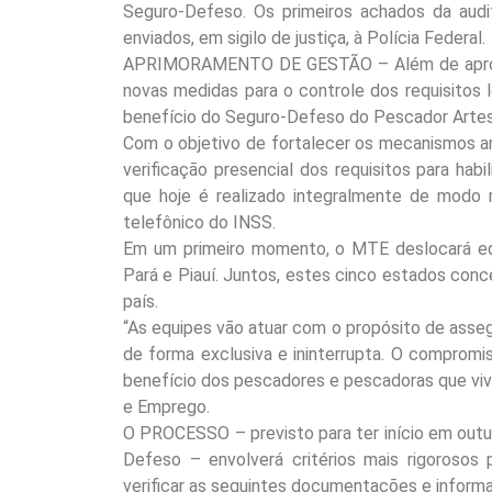
Seguro-Defeso. Os primeiros achados da aud
enviados, em sigilo de justiça, à Polícia Federal.
APRIMORAMENTO DE GESTÃO – Além de aprofun
novas medidas para o controle dos requisitos 
benefício do Seguro-Defeso do Pescador Artes
Com o objetivo de fortalecer os mecanismos an
verificação presencial dos requisitos para hab
que hoje é realizado integralmente de modo 
telefônico do INSS.
Em um primeiro momento, o MTE deslocará equ
Pará e Piauí. Juntos, estes cinco estados con
país.
“As equipes vão atuar com o propósito de asseg
de forma exclusiva e ininterrupta. O compromi
benefício dos pescadores e pescadoras que vive
e Emprego.
O PROCESSO – previsto para ter início em out
Defeso – envolverá critérios mais rigorosos
verificar as seguintes documentações e inform