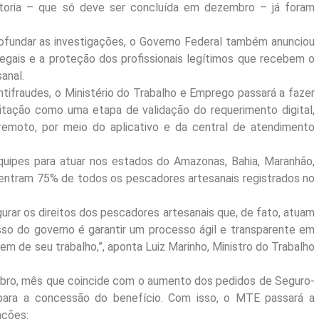
itoria – que só deve ser concluída em dezembro – já foram
dar as investigações, o Governo Federal também anunciou
legais e a proteção dos profissionais legítimos que recebem o
anal.
tifraudes, o Ministério do Trabalho e Emprego passará a fazer
ilitação como uma etapa de validação do requerimento digital,
remoto, por meio do aplicativo e da central de atendimento
ipes para atuar nos estados do Amazonas, Bahia, Maranhão,
centram 75% de todos os pescadores artesanais registrados no
urar os direitos dos pescadores artesanais que, de fato, atuam
sso do governo é garantir um processo ágil e transparente em
m de seu trabalho,”, aponta Luiz Marinho, Ministro do Trabalho
ubro, mês que coincide com o aumento dos pedidos de Seguro-
 para a concessão do benefício. Com isso, o MTE passará a
ações: