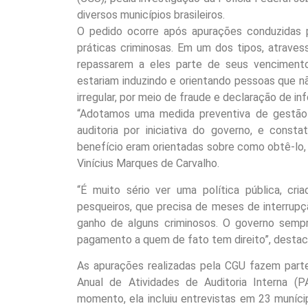
diversos municípios brasileiros.
O pedido ocorre após apurações conduzidas pe
práticas criminosas. Em um dos tipos, atrave
repassarem a eles parte de seus vencimento
estariam induzindo e orientando pessoas que n
irregular, por meio de fraude e declaração de i
“Adotamos uma medida preventiva de gestão 
auditoria por iniciativa do governo, e con
benefício eram orientadas sobre como obtê-lo, e
Vinícius Marques de Carvalho.
“É muito sério ver uma política pública, cr
pesqueiros, que precisa de meses de interrupç
ganho de alguns criminosos. O governo semp
pagamento a quem de fato tem direito”, destaca
As apurações realizadas pela CGU fazem parte
Anual de Atividades de Auditoria Interna (
momento, ela incluiu entrevistas em 23 muníc