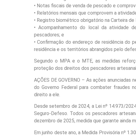
• Notas fiscais de venda de pescado e comprova
• Relatórios mensais que comprovem a atividad
• Registro biométrico obrigatório na Carteira de
• Acompanhamento do local da atividade d
pescadores; e
• Confirmação do endereço de residência do pe
residência e os territórios abrangidos pelo defe
Segundo o MPA e o MTE, as medidas reforçam
proteção dos direitos dos pescadores artesanai
AÇÕES DE GOVERNO – As ações anunciadas nes
do Governo Federal para combater fraudes n
direito a ele.
Desde setembro de 2024, a Lei nº 14.973/2024 
Seguro-Defeso. Todos os pescadores artesanai
dezembro de 2025, medida que garante ainda mai
Em junho deste ano, a Medida Provisória nº 1.3