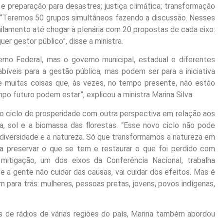
 e preparação para desastres; justiça climática; transformação
 “Teremos 50 grupos simultâneos fazendo a discussão. Nesses
nilamento até chegar à plenária com 20 propostas de cada eixo:
er gestor público”, disse a ministra.
rno Federal, mas o governo municipal, estadual e diferentes
íveis para a gestão pública, mas podem ser para a iniciativa
, e muitas coisas que, às vezes, no tempo presente, não estão
o futuro podem estar”, explicou a ministra Marina Silva.
vo ciclo de prosperidade com outra perspectiva em relação aos
a, sol e a biomassa das florestas. “Esse novo ciclo não pode
odiversidade e a natureza. Só que transformamos a natureza em
ara preservar o que se tem e restaurar o que foi perdido com
mitigação, um dos eixos da Conferência Nacional, trabalha
 a gente não cuidar das causas, vai cuidar dos efeitos. Mas é
 para trás: mulheres, pessoas pretas, jovens, povos indígenas,
as de rádios de várias regiões do país, Marina também abordou