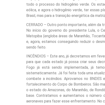
todo o processo do hidrogênio verde. Os esta
eólica, e agora o hidrogênio verde, ter essas p
Brasil, mas para a transição energética da matri
CERRADO – Outro ponto importante, além da tr
No início do governo do presidente Lula, o C
Matopiba (engloba áreas de Maranhão, Tocantin
e, agora, estamos conseguindo reduzir o des
sendo feito.
INCÊNDIOS – Este ano, já decretamos em fevere
para que cada estado já possa criar seus dec
Fogo já está sendo implementada, já tem
sistematicamente. Já foi feita toda uma atua
combate a incêndios. Aprovamos no BNDES e i
fortalecimento do Corpo de Bombeiros. São ma
o estado do Amazonas, do Maranhão, de Rondôni
base. Contratamos e aumentamos o número de
aeronaves para fazer esse enfrentamento. No ca