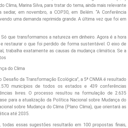
 Clima, Marina Silva, para tratar do tema, ainda mais relevante
a sediar, em novembro, a COP30, em Belém. “A Conferência
havendo uma demanda reprimida grande. A última vez que foi em
. Só que transformamos a natureza em dinheiro. Agora é a hora
 e restaurar o que foi perdido de forma sustentável. O eixo de
al, trabalha exatamente as causas da mudança climática. Se a
tos
nça do Clima
o Desafio da Transformação Ecológica”, a 5ª CNMA é resultado
 2.570 municípios de todos os estados e 439 conferências
rências livres. O processo resultou na formulação de 2.635
base para a atualização da Política Nacional sobre Mudança do
ional sobre Mudança do Clima (Plano Clima), que orientará as
ática até 2035.
, todas essas sugestões resultarão em 100 propostas finais,