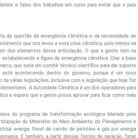
atório e falou dos trabalhos em curso para evitar que o país
a da questão da emergência climática e da necessidade de
lvimento que nos levou a essa crise climática, pelo menos na
é um dos elementos dessa articulação. O que a gente tem na
 estabelecendo a figura da emergência climática. Criar a base
rco, que seria um comitê técnico-científico para dar suporte
 está acontecendo dentro do governo, porque é um novo
de várias legislações, inclusive com a legislação que hoje faz
mplementares. A Autoridade Climática é um dos operadores para
tica e espero que a gente possa aprovar para ficar como mais
s do programa de transformação ecológica liderado pelo
rticipação do Ministério do Meio Ambiente, do Planejamento e
tituir energia fóssil de carvão de petróleo e gás por energia
biomassa. E também, a partir dessas fontes de geração, fazer