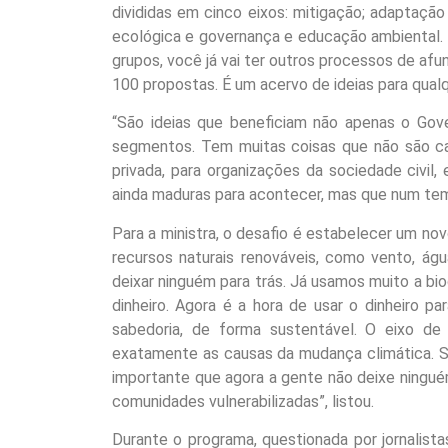
divididas em cinco eixos: mitigação; adaptação
ecológica e governança e educação ambiental.
grupos, você já vai ter outros processos de afu
100 propostas. É um acervo de ideias para qualqu
“São ideias que beneficiam não apenas o Gove
segmentos. Tem muitas coisas que não são cab
privada, para organizações da sociedade civil
ainda maduras para acontecer, mas que num temp
Para a ministra, o desafio é estabelecer um no
recursos naturais renováveis, como vento, águ
deixar ninguém para trás. Já usamos muito a bi
dinheiro. Agora é a hora de usar o dinheiro p
sabedoria, de forma sustentável. O eixo de 
exatamente as causas da mudança climática. Se
importante que agora a gente não deixe ninguém
comunidades vulnerabilizadas”, listou.
Durante o programa, questionada por jornalist