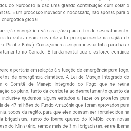
dos do Nordeste já dão uma grande contribuição com solar e
lantas. É um processo inovador e necessário, não apenas para o
z energética global.
ansição energética, são as ações para o fim do desmatamento.
errado estava com curva de alta, principalmente na região do
s, Piauí e Bahia). Começamos a empurrar essa linha para baixo
matamento no Cerrado. É fundamental que o esforço continue
iro a portaria em relação à situação de emergência para fogo,
retos de emergência climática. A Lei de Manejo Integrado do
os o Comitê de Manejo Integrado do Fogo que se reúne
lização do plano, tanto de combate ao desmatamento quanto de
nclusive ajudamos alguns estados a fazer os projetos para
is de 47 milhões do Fundo Amazônia que foram aprovados para
a, todos da região, para que eles possam ser fortalecidos na
 brigadistas, tanto do Ibama quanto do ICMBio, com novas
so do Ministério, temos mais de 3 mil brigadistas, entre Ibama