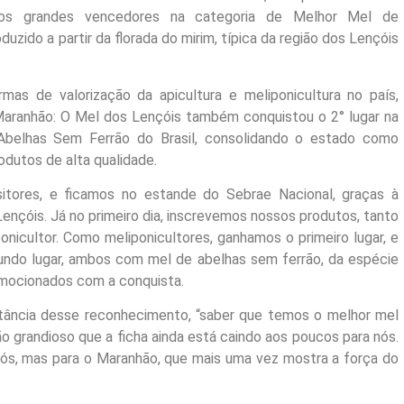
am os grandes vencedores na categoria de Melhor Mel de
duzido a partir da florada do mirim, típica da região dos Lençóis
as de valorização da apicultura e meliponicultura no país,
aranhão: O Mel dos Lençóis também conquistou o 2° lugar na
Abelhas Sem Ferrão do Brasil, consolidando o estado como
odutos de alta qualidade.
tores, e ficamos no estande do Sebrae Nacional, graças à
ençóis. Já no primeiro dia, inscrevemos nossos produtos, tanto
nicultor. Como meliponicultores, ganhamos o primeiro lugar, e
ndo lugar, ambos com mel de abelhas sem ferrão, da espécie
emocionados com a conquista.
ância desse reconhecimento, “saber que temos o melhor mel
tão grandioso que a ficha ainda está caindo aos poucos para nós.
nós, mas para o Maranhão, que mais uma vez mostra a força do