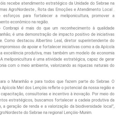
óis recebe atendimento estratégico da Unidade do Sebrae na
amas AgroNordeste , Rota das Emoções e Atendimento Local .
esforços para fortalecer a meliponicultura, promover a
imento econômico na região.
o Conbrapi é mais do que um reconhecimento à qualidade
anhão; é uma demonstração de impacto positivo de iniciativas
de. Como destacou Albertino Leal, diretor superintendente do
promisso de apoiar e fortalecer iniciativas como a da Apícola
 a excelência produtiva, mas também um modelo de economia
 A meliponicultura é uma atividade estratégica, capaz de gerar
ia com o meio ambiente, valorizando as riquezas naturais do
para o Maranhão e para todos que fazem parte do Sebrae. O
Apícola Mel dos Lençóis reflete o potencial da nossa região e
 capacitação, consultorias e incentivo à inovação. Por meio do
os estratégicos, buscamos fortalecer a cadeia produtiva da
, a geração de renda e a valorização da biodiversidade local”,
AgroNordeste do Sebrae na regional Lençóis-Munim.