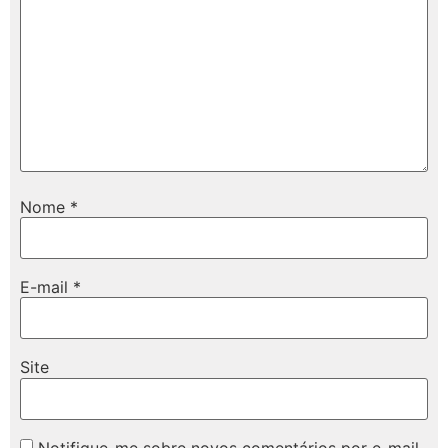
Nome
*
E-mail
*
Site
Notifique-me sobre novos comentários por e-mail.