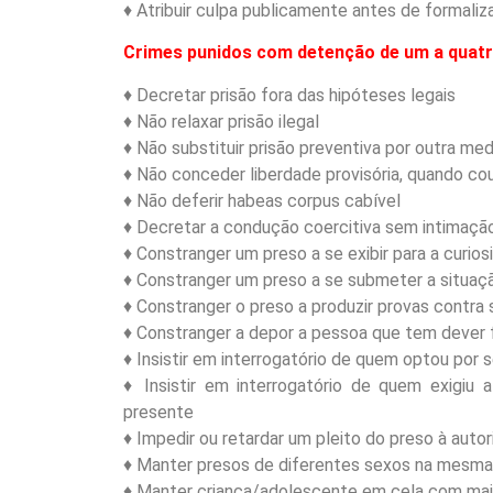
♦ Atribuir culpa publicamente antes de formali
Crimes punidos com detenção de um a quat
♦ Decretar prisão fora das hipóteses legais
♦ Não relaxar prisão ilegal
♦ Não substituir prisão preventiva por outra me
♦ Não conceder liberdade provisória, quando co
♦ Não deferir habeas corpus cabível
♦ Decretar a condução coercitiva sem intimação
♦ Constranger um preso a se exibir para a curios
♦ Constranger um preso a se submeter a situaç
♦ Constranger o preso a produzir provas contra 
♦ Constranger a depor a pessoa que tem dever f
♦ Insistir em interrogatório de quem optou por 
♦ Insistir em interrogatório de quem exigi
presente
♦ Impedir ou retardar um pleito do preso à autori
♦ Manter presos de diferentes sexos na mesma
♦ Manter criança/adolescente em cela com mai