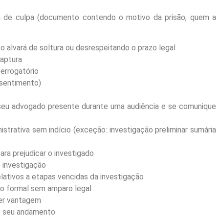
a de culpa (documento contendo o motivo da prisão, quem a
o alvará de soltura ou desrespeitando o prazo legal
captura
terrogatório
nsentimento)
a seu advogado presente durante uma audiência e se comunique
istrativa sem indício (exceção: investigação preliminar sumária
ara prejudicar o investigado
 investigação
lativos a etapas vencidas da investigação
ão formal sem amparo legal
ter vantagem
r o seu andamento