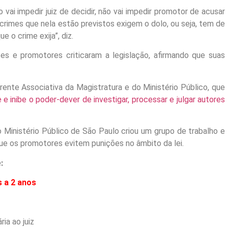
o vai impedir juiz de decidir, não vai impedir promotor de acusar
crimes que nela estão previstos exigem o dolo, ou seja, tem de
e o crime exija”, diz.
zes e promotores criticaram a legislação, afirmando que suas
ente Associativa da Magistratura e do Ministério Público, que
e e inibe o poder-dever de investigar, processar e julgar autores
o Ministério Público de São Paulo criou um grupo de trabalho e
e os promotores evitem punições no âmbito da lei.
:
 a 2 anos
ia ao juiz