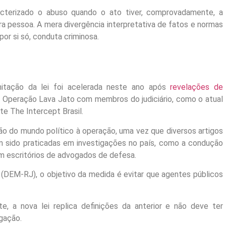
racterizado o abuso quando o ato tiver, comprovadamente, a
tra pessoa. A mera divergência interpretativa de fatos e normas
or si só, conduta criminosa.
amitação da lei foi acelerada neste ano após
revelações de
a Operação Lava Jato com membros do judiciário, como o atual
ite The Intercept Brasil.
ção do mundo político à operação, uma vez que diversos artigos
m sido praticadas em investigações no país, como a condução
em escritórios de advogados de defesa.
(DEM-RJ), o objetivo da medida é evitar que agentes públicos
e, a nova lei replica definições da anterior e não deve ter
igação.