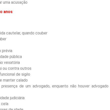
zar uma acusação
ro anos
dida cautelar, quando couber
uber
 prévia
idade pública
ão vexatória
si ou contra outros
uncional de sigilo
se manter calado
u a presença de um advogado, enquanto não houver advogado
dade judiciária
 cela
ores de idade