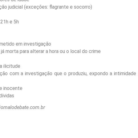
o judicial (exceções: flagrante e socorro)
 21h e 5h
ometido em investigação
á morta para alterar a hora ou o local do crime
ilicitude
ação com a investigação que o produziu, expondo a intimidade
e inocente
dívidas
jornalodebate.com.br