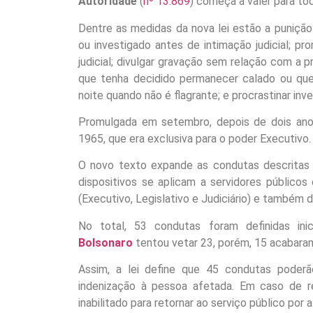
Autoridade
(
nº 13.869
) começa a valer para tod
Dentre as medidas da nova lei estão a puniçã
ou investigado antes de intimação judicial; p
judicial; divulgar gravação sem relação com a p
que tenha decidido permanecer calado ou que 
noite quando não é flagrante; e procrastinar inve
Promulgada em setembro, depois de dois anos 
1965, que era exclusiva para o poder Executivo.
O novo texto expande as condutas descritas 
dispositivos se aplicam a servidores públicos 
(Executivo, Legislativo e Judiciário) e também d
No total, 53 condutas foram definidas in
Bolsonaro
tentou vetar 23, porém, 15 acabaram
Assim, a lei define que 45 condutas poder
indenização à pessoa afetada. Em caso de re
inabilitado para retornar ao serviço público por 