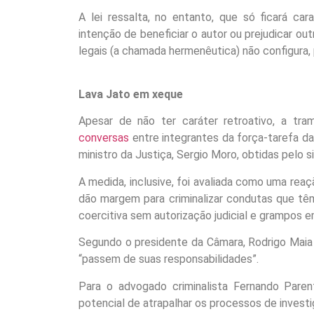
A lei ressalta, no entanto, que só ficará ca
intenção de beneficiar o autor ou prejudicar ou
legais (a chamada hermenêutica) não configura, p
Lava Jato em xeque
Apesar de não ter caráter retroativo, a tr
conversas
entre integrantes da força-tarefa d
ministro da Justiça, Sergio Moro, obtidas pelo s
A medida, inclusive, foi avaliada como uma rea
dão margem para criminalizar condutas que tê
coercitiva sem autorização judicial e grampos 
Segundo o presidente da Câmara, Rodrigo Maia 
“passem de suas responsabilidades”.
Para o advogado criminalista Fernando Parent
potencial de atrapalhar os processos de invest