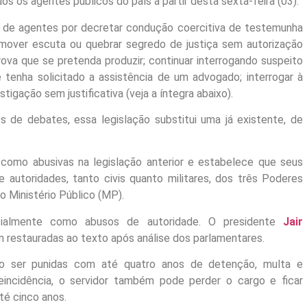
os os agentes públicos do país a partir desta sexta-feira (03).
o de agentes por decretar condução coercitiva de testemunha
romover escuta ou quebrar segredo de justiça sem autorização
rova que se pretenda produzir; continuar interrogando suspeito
tenha solicitado a assistência de um advogado; interrogar à
stigação sem justificativa (veja a íntegra abaixo).
de debates, essa legislação substitui uma já existente, de
como abusivas na legislação anterior e estabelece que seus
e autoridades, tanto civis quanto militares, dos três Poderes
o Ministério Público (MP).
icialmente como abusos de autoridade. O presidente
Jair
 restauradas ao texto após análise dos parlamentares.
ão ser punidas com até quatro anos de detenção, multa e
incidência, o servidor também pode perder o cargo e ficar
até cinco anos.