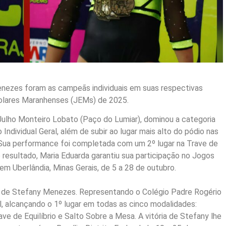
enezes foram as campeãs individuais em suas respectivas
colares Maranhenses (JEMs) de 2025.
e Julho Monteiro Lobato (Paço do Lumiar), dominou a categoria
o Individual Geral, além de subir ao lugar mais alto do pódio nas
 Sua performance foi completada com um 2º lugar na Trave de
 resultado, Maria Eduarda garantiu sua participação no Jogos
 em Uberlândia, Minas Gerais, de 5 a 28 de outubro.
foi de Stefany Menezes. Representando o Colégio Padre Rogério
l, alcançando o 1º lugar em todas as cinco modalidades:
rave de Equilíbrio e Salto Sobre a Mesa. A vitória de Stefany lhe