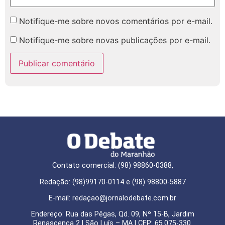
Notifique-me sobre novos comentários por e-mail.
Notifique-me sobre novas publicações por e-mail.
Contato comercial: (98) 98860-0388,
Redação: (98)99170-0114 e (98) 98800-5887
E-mail: redaçao@jornalodebate.com.br
Endereço: Rua das Pêgas, Qd. 09, Nº 15-B, Jardim
Renascença 2 | São Luís – MA | CEP: 65.075-330.