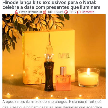
Hinode lança kits exclusivos para o Natal:
celebre a data com presentes que iluminam
Flávia Bitencourt
13/11/2025
11:17
Comente
A época mais iluminada do ano chegou. E ela não é feita só
das luzes que brilham nas ruas, mas daquelas que acendem