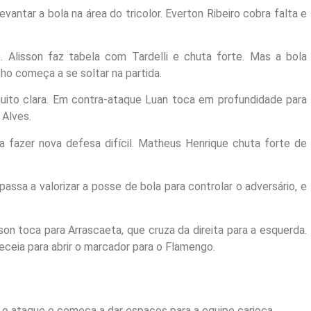
vantar a bola na área do tricolor. Everton Ribeiro cobra falta e
 Alisson faz tabela com Tardelli e chuta forte. Mas a bola
ho começa a se soltar na partida.
ito clara. Em contra-ataque Luan toca em profundidade para
 Alves.
a fazer nova defesa difícil. Matheus Henrique chuta forte de
sa a valorizar a posse de bola para controlar o adversário, e
on toca para Arrascaeta, que cruza da direita para a esquerda.
eceia para abrir o marcador para o Flamengo.
 o ataque e começa a dar espaços para a equipe carioca.