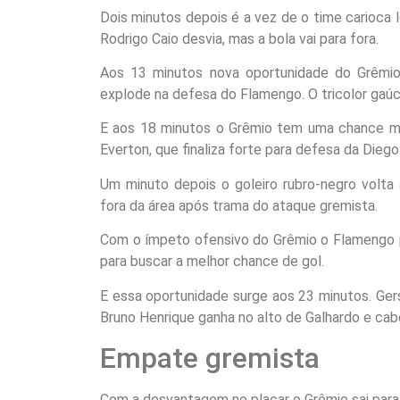
Dois minutos depois é a vez de o time carioca le
Rodrigo Caio desvia, mas a bola vai para fora.
Aos 13 minutos nova oportunidade do Grêmio.
explode na defesa do Flamengo. O tricolor gaúc
E aos 18 minutos o Grêmio tem uma chance mu
Everton, que finaliza forte para defesa da Diego
Um minuto depois o goleiro rubro-negro volta 
fora da área após trama do ataque gremista.
Com o ímpeto ofensivo do Grêmio o Flamengo pas
para buscar a melhor chance de gol.
E essa oportunidade surge aos 23 minutos. Gers
Bruno Henrique ganha no alto de Galhardo e cab
Empate gremista
Com a desvantagem no placar o Grêmio sai para