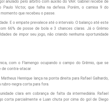
l anulado pelo árbitro com auxílio do VAR. Gabriel recebe de
o Paulo Victor, que falha na defesa. Porém, o camisa 9 do
o momento que recebeu o passe.
dade. E o empate prevalece até o intervalo. O balanço até este
com 66% de posse de bola e 3 chances claras. Já o Grêmio
ldades de impor seu jogo, não criando nenhuma oportunidade
ica, com o Flamengo ocupando o campo do Grêmio, que se
 de contra-atacar.
Matheus Henrique lança na ponta direita para Rafael Galhardo,
 rubro-negra corta para fora.
idade clara em cobrança de falta da intermediária. Rafael
go corta parcialmente e Luan chuta por cima do gol de Diego