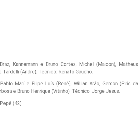
d Braz, Kannemann e Bruno Cortez; Michel (Maicon), Matheus
o Tardelli (André). Técnico: Renato Gaúcho.
ablo Marí e Filipe Luís (Renê); Willian Arão, Gerson (Piris da
rbosa e Bruno Henrique (Vitinho). Técnico: Jorge Jesus.
Pepê (42).