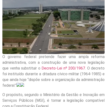
O governo federal pretende fazer uma ampla reforma
administrativa, com a construção de uma nova legislação
que venha substituir o
Decreto-Lei nº 200/1967
. O decreto
foi instituído durante a ditadura cívico-militar (1964-1985) e
que ainda hoje “dispõe sobre a organização da administração
federal.”
O propósito, segundo o Ministério da Gestão e Inovação em
Serviços Públicos (MGI), é tornar a legislação compatível
com a Constituição Federal.