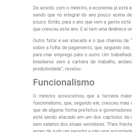
De acordo com o ministro, a economia já está
sendo que no integral do ano pouco acima d
pouco. Então, para o ano que vem a gente está 
que cresceu este ano. E aí tem uma dinâmica vi
Outro fator a ser atacado é o que chamou de “
sobre a folha de pagamento, que, segundo ele,
para criar emprego para o outro. Um trabalha
brasileiros sem a carteira de trabalho, anda
produtividade”, revelou.
Funcionalismo
O ministro acrescentou que a terceira mai
funcionalismo, que, segundo ele, cresceu mais 
que de alguma forma prefeitos e governadores 
está sendo atacado em um dos capítulos da ref
nem salários dos atuais servidores. “Para frent
antes de tudo um servidor e não uma autoridade