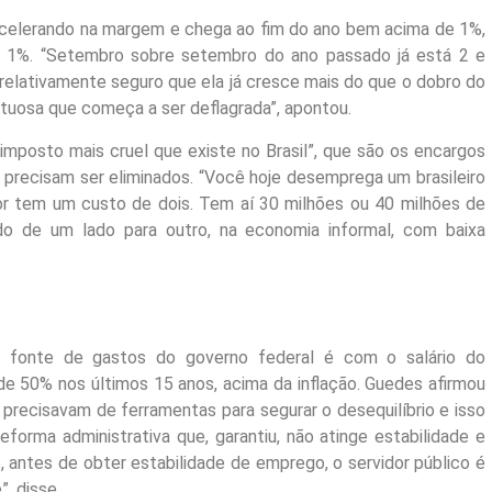
 acelerando na margem e chega ao fim do ano bem acima de 1%,
e 1%. “Setembro sobre setembro do ano passado já está 2 e
relativamente seguro que ela já cresce mais do que o dobro do
rtuosa que começa a ser deflagrada”, apontou.
imposto mais cruel que existe no Brasil”, que são os encargos
 precisam ser eliminados. “Você hoje desemprega um brasileiro
dor tem um custo de dois. Tem aí 30 milhões ou 40 milhões de
ndo de um lado para outro, na economia informal, com baixa
or fonte de gastos do governo federal é com o salário do
de 50% nos últimos 15 anos, acima da inflação. Guedes afirmou
precisavam de ferramentas para segurar o desequilíbrio e isso
orma administrativa que, garantiu, não atinge estabilidade e
e, antes de obter estabilidade de emprego, o servidor público é
”, disse