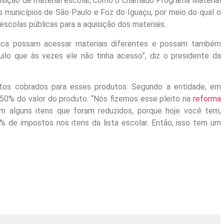
isição de material escolar, como o chamado Programa Material
s municípios de São Paulo e Foz do Iguaçu, por meio do qual o
scolas públicas para a aquisição dos materiais.
lica possam acessar materiais diferentes e possam também
ilo que às vezes ele não tinha acesso”, diz o presidente da
tos cobrados para esses produtos. Segundo a entidade, em
 50% do valor do produto. “Nós fizemos esse pleito na
reforma
m alguns itens que foram reduzidos, porque hoje você tem,
% de impostos nos itens da lista escolar. Então, isso tem um