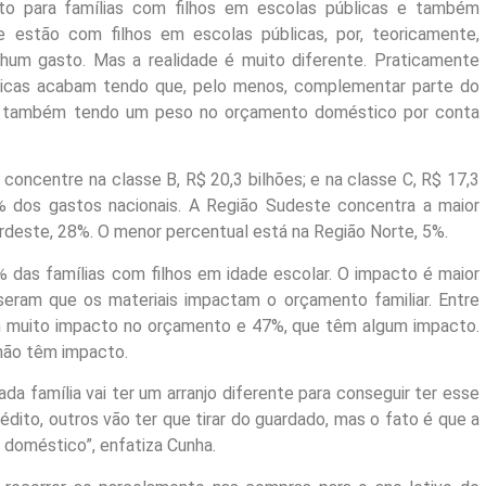
to para famílias com filhos em escolas públicas e também
e estão com filhos em escolas públicas, por, teoricamente,
hum gasto. Mas a realidade é muito diferente. Praticamente
licas acabam tendo que, pelo menos, complementar parte do
bam também tendo um peso no orçamento doméstico por conta
concentre na classe B, R$ 20,3 bilhões; e na classe C, R$ 17,3
6% dos gastos nacionais. A Região Sudeste concentra a maior
deste, 28%. O menor percentual está na Região Norte, 5%.
das famílias com filhos em idade escolar. O impacto é maior
seram que os materiais impactam o orçamento familiar. Entre
m muito impacto no orçamento e 47%, que têm algum impacto.
não têm impacto.
ada família vai ter um arranjo diferente para conseguir ter esse
rédito, outros vão ter que tirar do guardado, mas o fato é que a
 doméstico”, enfatiza Cunha.