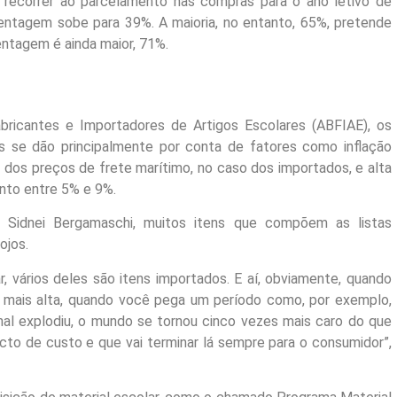
 recorrer ao parcelamento nas compras para o ano letivo de
centagem sobe para 39%. A maioria, no entanto, 65%, pretende
centagem é ainda maior, 71%.
bricantes e Importadores de Artigos Escolares (ABFIAE), os
 se dão principalmente por conta de fatores como inflação
 dos preços de frete marítimo, no caso dos importados, e alta
nto entre 5% e 9%.
 Sidnei Bergamaschi, muitos itens que compõem as listas
ojos.
, vários deles são itens importados. E aí, obviamente, quando
mais alta, quando você pega um período como, por exemplo,
nal explodiu, o mundo se tornou cinco vezes mais caro do que
cto de custo e que vai terminar lá sempre para o consumidor”,