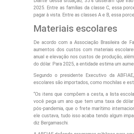
Diante dessa situação, 35% disseram que irão
2025. Entre as famílias da classe C, essa por
pagar à vista. Entre as classes A e B, essa por
Materiais escolares
De acordo com a Associação Brasileira de Fa
aumentos dos custos com materiais escolares
anual e elevação nos custos de produção, além
do dólar. Para 2025, a entidade estima um aume
Segundo o presidente Executivo da ABFIAE,
escolares são importados, como mochilas e est
“Os itens que compõem a cesta, a lista escolar
você pega um ano que tem uma taxa de dólar 
pós-pandemia, que o frete marítimo internacio
ele custava, tudo isso acaba tendo algum impa
diz Bergamaschi.