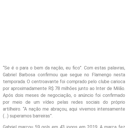
“Se é o para o bem da nação, eu fico”. Com estas palavras,
Gabriel Barbosa confirmou que segue no Flamengo nesta
temporada. O centroavante foi comprado pelo clube carioca
por aproximadamente R$ 78 milhões junto ao Inter de Milão.
Após dois meses de negociação, o anúncio foi confirmado
por meio de um vídeo pelas redes sociais do próprio
artilheiro. “A nação me abraçou, aqui vivemos intensamente
(…) superamos barreiras”.
Gabriel marcou 59 gols em 43 jogos em 2019. A marca fez