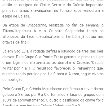
estão as equipes do Chute Certo e do Grêmio Imperatriz,
primeiros times a avançarem no torneio após vencerem a
etapa de Balsas.
Da etapa de Chapadinha, realizada no fim de semana, o
Titans/Itapecuru A e o Cruzeiro Chapadinha foram os
vitoriosos da fase classificatória e também já estão nas
oitavas de final.
Já em São Luís, a rodada definiu a situação de três das seis
chaves. Pelo Grupo C, a Ponte Preta garantiu o primeiro lugar
e um lugar nos mata-matas ao derrotar o Cruzeiro/Círculo
Militar por 4 a 1. O resultado favoreceu o Palmeirinha que,
mesmo tendo perdido por 1 a 0 para o Aurora, segue vivo na
competição.
Pelo Grupo D, o Grêmio Maranhense confirmou o favoritismo,
goleou o Santos por 9 a 0 e terminou a fase de grupos com
100% de aproveitamento. O outro classificado da chave foi o
Amafut A, que bateu o Grêmio Vinhais por 3 a 0.