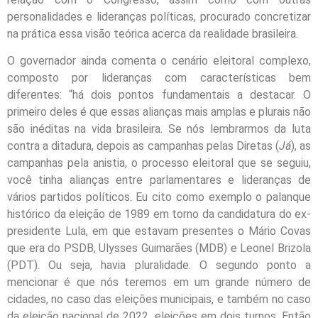
personalidades e lideranças políticas, procurado concretizar
na prática essa visão teórica acerca da realidade brasileira.
O governador ainda comenta o cenário eleitoral complexo,
composto por lideranças com características bem
diferentes: “há dois pontos fundamentais a destacar. O
primeiro deles é que essas alianças mais amplas e plurais não
são inéditas na vida brasileira. Se nós lembrarmos da luta
contra a ditadura, depois as campanhas pelas Diretas (
Já
), as
campanhas pela anistia, o processo eleitoral que se seguiu,
você tinha alianças entre parlamentares e lideranças de
vários partidos políticos. Eu cito como exemplo o palanque
histórico da eleição de 1989 em torno da candidatura do ex-
presidente Lula, em que estavam presentes o Mário Covas
que era do PSDB, Ulysses Guimarães (MDB) e Leonel Brizola
(PDT). Ou seja, havia pluralidade. O segundo ponto a
mencionar é que nós teremos em um grande número de
cidades, no caso das eleições municipais, e também no caso
da eleição nacional de 2022, eleições em dois turnos. Então