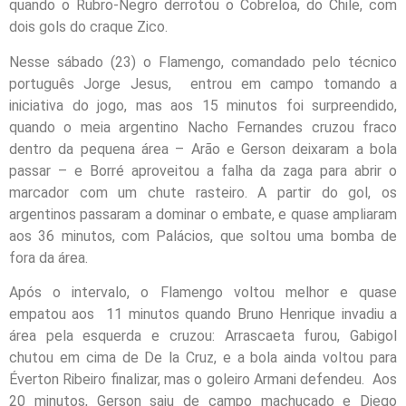
quando o Rubro-Negro derrotou o Cobreloa, do Chile, com
dois gols do craque Zico.
Nesse sábado (23) o Flamengo, comandado pelo técnico
português Jorge Jesus, entrou em campo tomando a
iniciativa do jogo, mas aos 15 minutos foi surpreendido,
quando o meia argentino Nacho Fernandes cruzou fraco
dentro da pequena área – Arão e Gerson deixaram a bola
passar – e Borré aproveitou a falha da zaga para abrir o
marcador com um chute rasteiro. A partir do gol, os
argentinos passaram a dominar o embate, e quase ampliaram
aos 36 minutos, com Palácios, que soltou uma bomba de
fora da área.
Após o intervalo, o Flamengo voltou melhor e quase
empatou aos 11 minutos quando Bruno Henrique invadiu a
área pela esquerda e cruzou: Arrascaeta furou, Gabigol
chutou em cima de De la Cruz, e a bola ainda voltou para
Éverton Ribeiro finalizar, mas o goleiro Armani defendeu. Aos
20 minutos, Gerson saiu de campo machucado e Diego