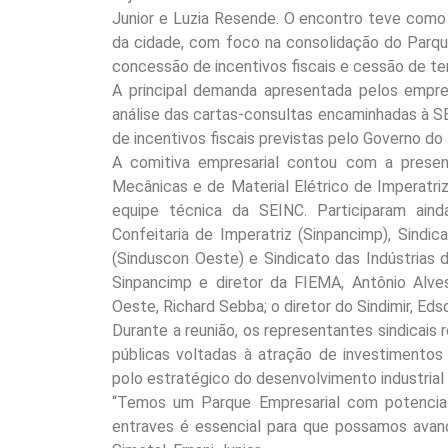
Junior e Luzia Resende. O encontro teve como
da cidade, com foco na consolidação do Parque
concessão de incentivos fiscais e cessão de terr
A principal demanda apresentada pelos empres
análise das cartas-consultas encaminhadas à SE
de incentivos fiscais previstas pelo Governo do
A comitiva empresarial contou com a presenç
Mecânicas e de Material Elétrico de Imperatriz 
equipe técnica da SEINC. Participaram aind
Confeitaria de Imperatriz (Sinpancimp), Sindi
(Sinduscon Oeste) e Sindicato das Indústrias d
Sinpancimp e diretor da FIEMA, Antônio Alve
Oeste, Richard Sebba; o diretor do Sindimir, Ed
Durante a reunião, os representantes sindicais
públicas voltadas à atração de investimentos
polo estratégico do desenvolvimento industrial
“Temos um Parque Empresarial com potencial 
entraves é essencial para que possamos avan