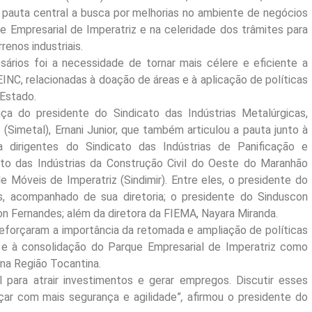
 pauta central a busca por melhorias no ambiente de negócios
 Empresarial de Imperatriz e na celeridade dos trâmites para
enos industriais.
ários foi a necessidade de tornar mais célere e eficiente a
INC, relacionadas à doação de áreas e à aplicação de políticas
 Estado.
a do presidente do Sindicato das Indústrias Metalúrgicas,
(Simetal), Ernani Junior, que também articulou a pauta junto à
a dirigentes do Sindicato das Indústrias de Panificação e
cato das Indústrias da Construção Civil do Oeste do Maranhão
e Móveis de Imperatriz (Sindimir). Entre eles, o presidente do
s, acompanhado de sua diretoria; o presidente do Sinduscon
son Fernandes; além da diretora da FIEMA, Nayara Miranda.
 reforçaram a importância da retomada e ampliação de políticas
 e à consolidação do Parque Empresarial de Imperatriz como
 na Região Tocantina.
para atrair investimentos e gerar empregos. Discutir esses
çar com mais segurança e agilidade”
,
afirmou o presidente do