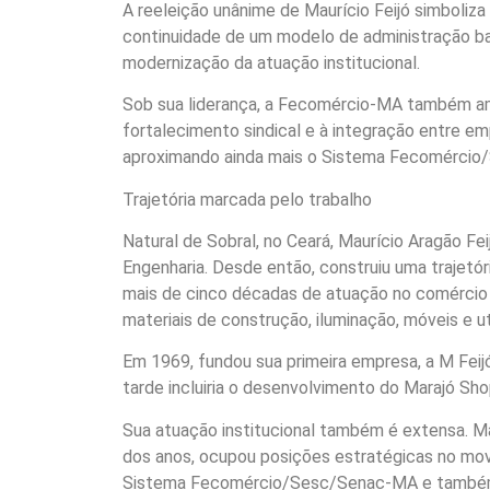
A reeleição unânime de Maurício Feijó simboli
continuidade de um modelo de administração bas
modernização da atuação institucional.
Sob sua liderança, a Fecomércio-MA também amp
fortalecimento sindical e à integração entre em
aproximando ainda mais o Sistema Fecomércio
Trajetória marcada pelo trabalho
Natural de Sobral, no Ceará, Maurício Aragão Fe
Engenharia. Desde então, construiu uma trajet
mais de cinco décadas de atuação no comércio 
materiais de construção, iluminação, móveis e ut
Em 1969, fundou sua primeira empresa, a M Feijó
tarde incluiria o desenvolvimento do Marajó Sh
Sua atuação institucional também é extensa. M
dos anos, ocupou posições estratégicas no movi
Sistema Fecomércio/Sesc/Senac-MA e também pa