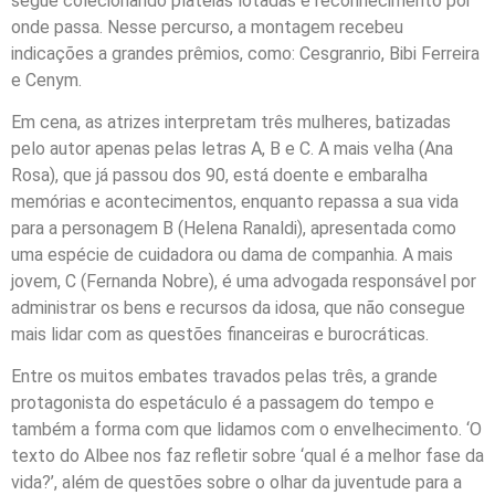
segue colecionando plateias lotadas e reconhecimento por
onde passa. Nesse percurso, a montagem recebeu
indicações a grandes prêmios, como: Cesgranrio, Bibi Ferreira
e Cenym.
Em cena, as atrizes interpretam três mulheres, batizadas
pelo autor apenas pelas letras A, B e C. A mais velha (Ana
Rosa), que já passou dos 90, está doente e embaralha
memórias e acontecimentos, enquanto repassa a sua vida
para a personagem B (Helena Ranaldi), apresentada como
uma espécie de cuidadora ou dama de companhia. A mais
jovem, C (Fernanda Nobre), é uma advogada responsável por
administrar os bens e recursos da idosa, que não consegue
mais lidar com as questões financeiras e burocráticas.
Entre os muitos embates travados pelas três, a grande
protagonista do espetáculo é a passagem do tempo e
também a forma com que lidamos com o envelhecimento. ‘O
texto do Albee nos faz refletir sobre ‘qual é a melhor fase da
vida?’, além de questões sobre o olhar da juventude para a