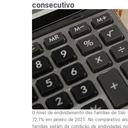
consecutivo
O nível de endividamento das famílias de São 
72,1% em janeiro de 2025. No comparativo anu
famílias saíram da condição de endividadas n