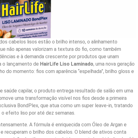
os cabelos lisos estão o brilho intenso, o alinhamento
 que não apenas valorizam a textura do fio, como também
endências e à demanda crescente por produtos que unam
a o lançamento de
HairLife Liso Laminado
, uma nova geração
ho do momento: fios com aparência “espelhada”, brilho gloss e
 e saúde capilar, o produto entrega resultado de salão em uma
omove uma transformação visível nos fios desde a primeira
exclusiva BondPlex, que atua como um super leave-in, tratando
o o efeito liso por até dez semanas.
 intensamente. A fórmula é enriquecida com Óleo de Argan e
e recuperam o brilho dos cabelos. O blend de ativos conta