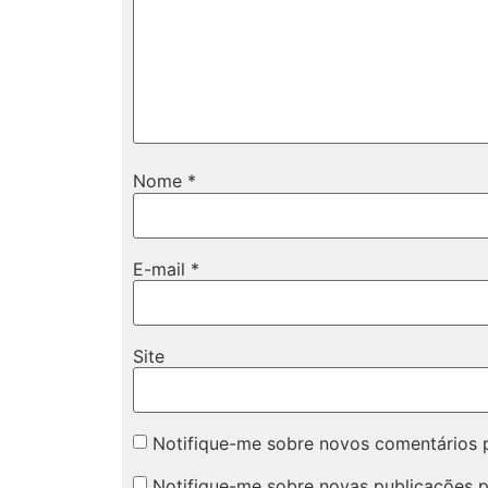
Nome
*
E-mail
*
Site
Notifique-me sobre novos comentários p
Notifique-me sobre novas publicações p