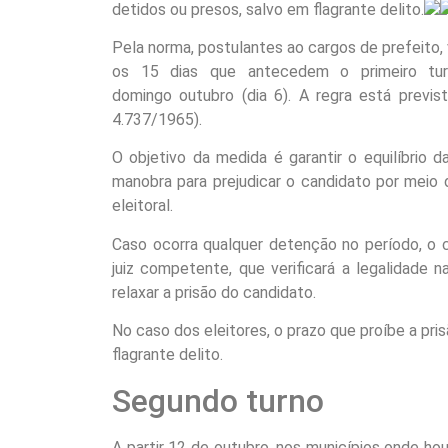
detidos ou presos, salvo em flagrante delito.
Pela norma, postulantes ao cargos de prefeito,
os 15 dias que antecedem o primeiro turn
domingo outubro (dia 6). A regra está previ
4.737/1965).
O objetivo da medida é garantir o equilíbrio 
manobra para prejudicar o candidato por meio
eleitoral.
Caso ocorra qualquer detenção no período, o 
juiz competente, que verificará a legalidade n
relaxar a prisão do candidato.
No caso dos eleitores, o prazo que proíbe a pris
flagrante delito.
Segundo turno
A partir 12 de outubro, nos municípios onde hou