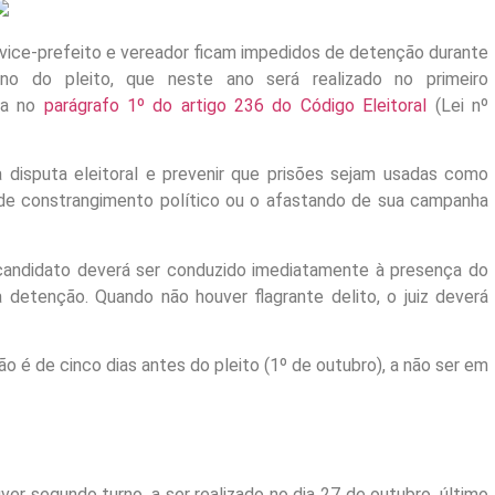
 vice-prefeito e vereador ficam impedidos de detenção durante
o do pleito, que neste ano será realizado no primeiro
sta no
parágrafo 1º do artigo 236 do Código Eleitoral
(Lei nº
da disputa eleitoral e prevenir que prisões sejam usadas como
 de constrangimento político ou o afastando de sua campanha
candidato deverá ser conduzido imediatamente à presença do
a detenção. Quando não houver flagrante delito, o juiz deverá
ão é de cinco dias antes do pleito (1º de outubro), a não ser em
ver segundo turno, a ser realizado no dia 27 de outubro, último