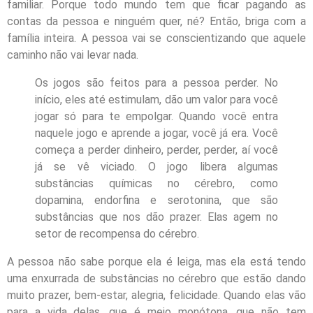
familiar. Porque todo mundo tem que ficar pagando as
contas da pessoa e ninguém quer, né? Então, briga com a
família inteira. A pessoa vai se conscientizando que aquele
caminho não vai levar nada.
Os jogos são feitos para a pessoa perder. No
início, eles até estimulam, dão um valor para você
jogar só para te empolgar. Quando você entra
naquele jogo e aprende a jogar, você já era. Você
começa a perder dinheiro, perder, perder, aí você
já se vê viciado. O jogo libera algumas
substâncias químicas no cérebro, como
dopamina, endorfina e serotonina, que são
substâncias que nos dão prazer. Elas agem no
setor de recompensa do cérebro.
A pessoa não sabe porque ela é leiga, mas ela está tendo
uma enxurrada de substâncias no cérebro que estão dando
muito prazer, bem-estar, alegria, felicidade. Quando elas vão
para a vida delas, que é meio monótona, que não tem