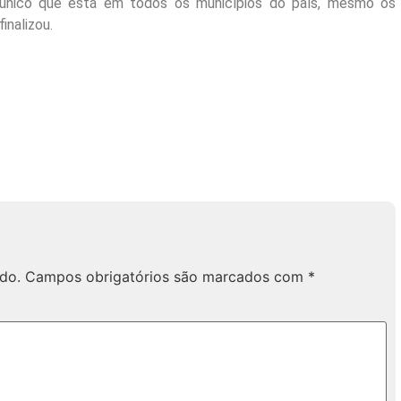
o único que está em todos os municípios do país, mesmo os
inalizou.
do.
Campos obrigatórios são marcados com
*