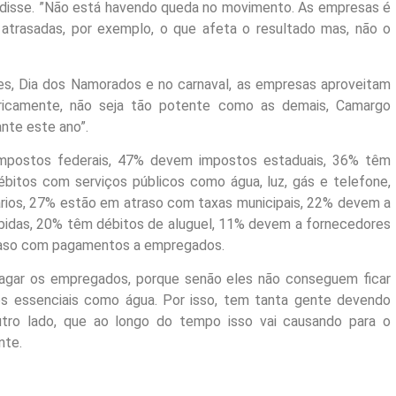
disse. ”Não está havendo queda no movimento. As empresas é
 atrasadas, por exemplo, o que afeta o resultado mas, não o
s, Dia dos Namorados e no carnaval, as empresas aproveitam
oricamente, não seja tão potente como as demais, Camargo
nte este ano”.
impostos federais, 47% devem impostos estaduais, 36% têm
itos com serviços públicos como água, luz, gás e telefone,
ários, 27% estão em atraso com taxas municipais, 22% devem a
idas, 20% têm débitos de aluguel, 11% devem a fornecedores
raso com pagamentos a empregados.
pagar os empregados, porque senão eles não conseguem ficar
s essenciais como água. Por isso, tem tanta gente devendo
utro lado, que ao longo do tempo isso vai causando para o
nte.