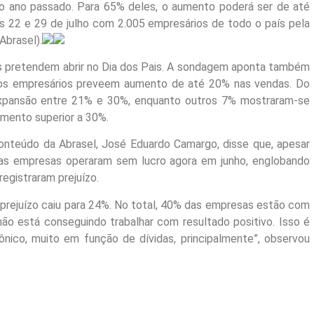
o ano passado. Para 65% deles, o aumento poderá ser de até
as 22 e 29 de julho com 2.005 empresários de todo o país pela
Abrasel).
 pretendem abrir no Dia dos Pais. A sondagem aponta também
os empresários preveem aumento de até 20% nas vendas. Do
expansão entre 21% e 30%, enquanto outros 7% mostraram-se
amento superior a 30%.
conteúdo da Abrasel, José Eduardo Camargo, disse que, apesar
as empresas operaram sem lucro agora em junho, englobando
egistraram prejuízo.
prejuízo caiu para 24%. No total, 40% das empresas estão com
não está conseguindo trabalhar com resultado positivo. Isso é
ico, muito em função de dívidas, principalmente”, observou