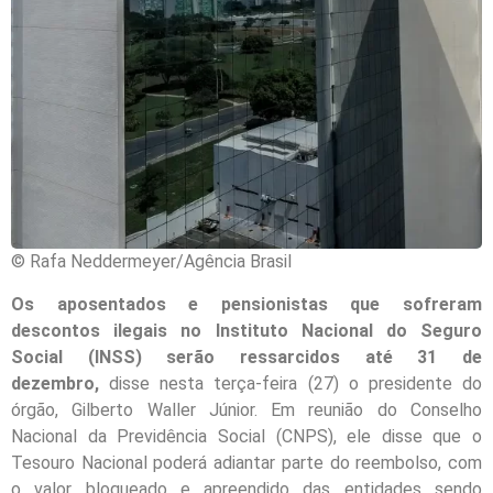
© Rafa Neddermeyer/Agência Brasil
Os aposentados e pensionistas que sofreram
descontos ilegais no Instituto Nacional do Seguro
Social (INSS) serão ressarcidos até 31 de
dezembro,
disse nesta terça-feira (27) o presidente do
órgão, Gilberto Waller Júnior. Em reunião do Conselho
Nacional da Previdência Social (CNPS), ele disse que o
Tesouro Nacional poderá adiantar parte do reembolso, com
o valor bloqueado e apreendido das entidades sendo