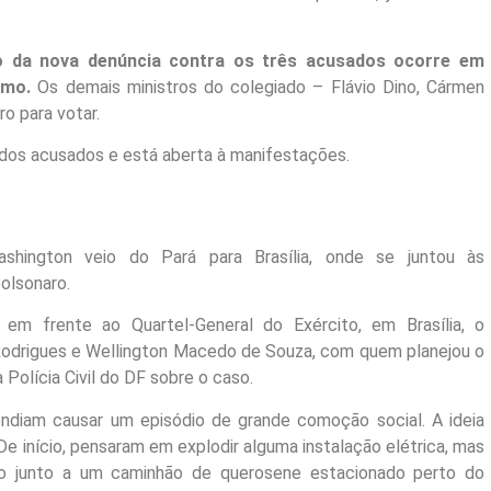
o da nova denúncia contra os três acusados ocorre em
emo.
Os demais ministros do colegiado – Flávio Dino, Cármen
o para votar.
os acusados e está aberta à manifestações.
ashington veio do Pará para Brasília, onde se juntou às
olsonaro.
m frente ao Quartel-General do Exército, em Brasília, o
 Rodrigues e Wellington Macedo de Souza, com quem planejou o
Polícia Civil do DF sobre o caso.
endiam causar um episódio de grande comoção social. A ideia
. De início, pensaram em explodir alguma instalação elétrica, mas
ivo junto a um caminhão de querosene estacionado perto do