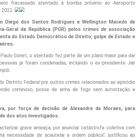
pelo fracassado atentado à bomba próximo ao Aeroporto
e 2022.
an Diego dos Santos Rodrigues e Wellington Macedo de
a-Geral da República (PGR) pelos crimes de associação
lenta do Estado Democrático de Direito; golpe de Estado e
aéreo.
 Paulo Gonet, o atentado fez parte de um plano maior para dar
essoas já foram condenadas, incluindo o ex-presidente Jair
mplô.
do Distrito Federal por outros crimes relacionados ao episódio
êndio criminoso, posse de arma de fogo sem autorização e
va, por força de decisão de Alexandre de Moraes, para
de dos atos investigados.
acterizar grave ameaça, por anunciar catástrofe coletiva com
há necessidade de acautelar a ordem pública”, justificou ao