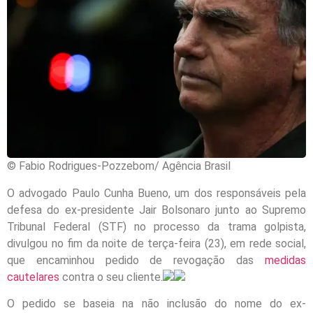
© Fabio Rodrigues-Pozzebom/ Agência Brasil
O advogado Paulo Cunha Bueno, um dos responsáveis pela
defesa do ex-presidente Jair Bolsonaro junto ao Supremo
Tribunal Federal (STF) no processo da trama golpista,
divulgou no fim da noite de terça-feira (23), em rede social,
que encaminhou pedido de revogação das
medidas
cautelares
contra o seu cliente.
O pedido se baseia na não inclusão do nome do ex-