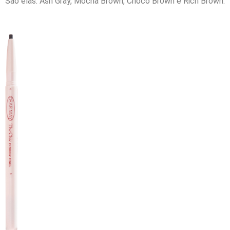
São elas: Ash Gray, Mocha Brown, Choco Brown e Rich Brown.