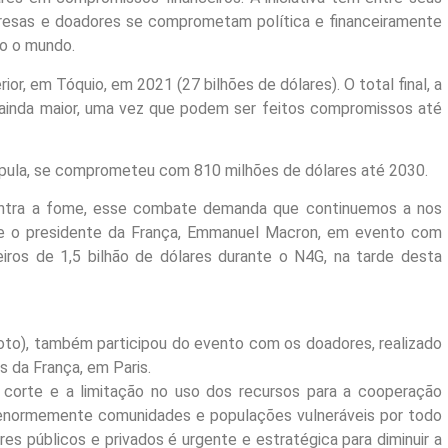
mpresas e doadores se comprometam política e financeiramente
do o mundo.
or, em Tóquio, em 2021 (27 bilhões de dólares). O total final, a
r ainda maior, uma vez que podem ser feitos compromissos até
cúpula, se comprometeu com 810 milhões de dólares até 2030.
ntra a fome, esse combate demanda que continuemos a nos
sse o presidente da França, Emmanuel Macron, em evento com
eiros de 1,5 bilhão de dólares durante o N4G, na tarde desta
 (foto), também participou do evento com os doadores, realizado
s da França, em Paris.
 corte e a limitação no uso dos recursos para a cooperação
 enormemente comunidades e populações vulneráveis por todo
es públicos e privados é urgente e estratégica para diminuir a