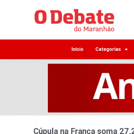
Início
Categorias
Cúpula na França soma 27,2