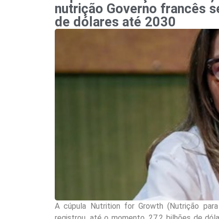
nutrição Governo francês
de dólares até 2030
A cúpula Nutrition for Growth (Nutrição par
registrou, até o momento, 27,2 bilhões de dól