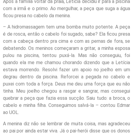
Após a família voltar da praia, Letícia decidiu ir para a piscina
com a irmã e o primo. Ao mergulhar, a peça que suga a água
ficou presa no cabelo da menina.
– A hidromassagem tem uma bomba muito potente. A peça
é de rosca, então o cabelo foi sugado, sabe? Ela ficou presa
com a cabeça dentro pra cima e com as pernas de fora, se
debatendo. Os meninos começaram a gritar, a minha esposa
pulou na piscina, tentou puxá-la. Mas não conseguiu, foi
quando ela me me chamou chorando dizendo que a Letícia
estava morrendo. Resolvi fazer um apoio no joelho em um
degrau dentro da piscina. Reforcei a pegada no cabelo e
puxei com toda a força. Deus me deu uma força que eu não
tinha. Meu joelho chegou a rasgar e sangrar, mas consegui
quebrar a peça que fazia essa sucção. Saiu tudo: a broca, o
cabelo e minha filha. Conseguimos salvá-la – contou Edmar
ao UOL.
A menina diz não se lembrar de muita coisa, mas agradeceu
ao pai por ainda estar viva. Já o pai-herói disse que os donos