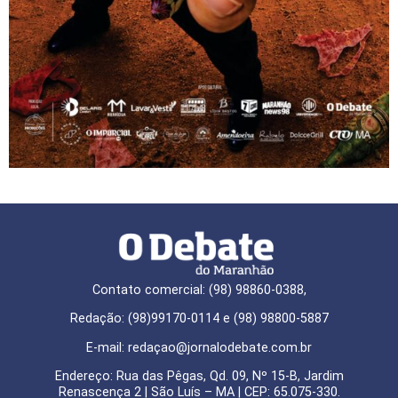
Contato comercial: (98) 98860-0388,
Redação: (98)99170-0114 e (98) 98800-5887
E-mail: redaçao@jornalodebate.com.br
Endereço: Rua das Pêgas, Qd. 09, Nº 15-B, Jardim
Renascença 2 | São Luís – MA | CEP: 65.075-330.