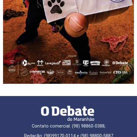
Contato comercial: (98) 98860-0388,
Redação: (98)99170-0114 e (98) 98800-5887