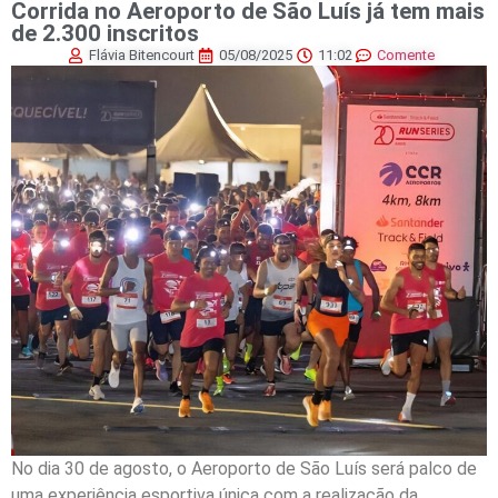
Corrida no Aeroporto de São Luís já tem mais
de 2.300 inscritos
Flávia Bitencourt
05/08/2025
11:02
Comente
No dia 30 de agosto, o Aeroporto de São Luís será palco de
uma experiência esportiva única com a realização da