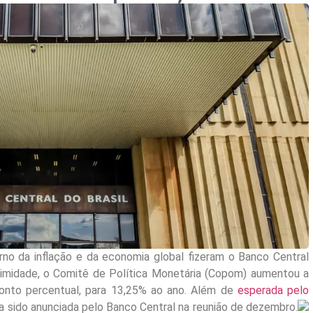
rno da inflação e da economia global fizeram o Banco Central
nimidade, o Comitê de Política Monetária (Copom) aumentou a
ponto percentual, para 13,25% ao ano. Além de
esperada pelo
ia sido anunciada pelo Banco Central na reunião de dezembro.