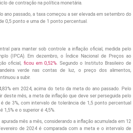
clo de contração na política monetária.
 do ano passado, a taxa começou a ser elevada em setembro do
de 0,5 ponto e uma de 1 ponto percentual.
tral para manter sob controle a inflação oficial, medida pelo
mplo (IPCA). Em dezembro, o Índice Nacional de Preços ao
ão oficial,
ficou em 0,52%
. Segundo o Instituto Brasileiro de
bandeira verde nas contas de luz, o preço dos alimentos,
tinuou a subir.
 4,83% em 2024, acima do teto da meta do ano passado. Pelo
ir deste mês, a meta de inflação que deve ser perseguida pelo
 é de 3%, com intervalo de tolerância de 1,5 ponto percentual
r é 1,5% e o superior é 4,5%.
 apurada mês a mês, considerando a inflação acumulada em 12
 fevereiro de 2024 é comparada com a meta e o intervalo de