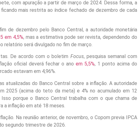
epete, com apuração a partir de março de 2024. Dessa forma, a
 ficando mais restrita ao índice fechado de dezembro de cada
o fim de dezembro pelo Banco Central, a autoridade monetária
25 em 4,5%
, mas a estimativa pode ser revista, dependendo do
 relatório será divulgado no fim de março.
stas. De acordo com o boletim
Focus
, pesquisa semanal com
nflação oficial deverá fechar o ano
em 5,5%
, 1 ponto acima do
ercado estavam em 4,96%.
 atualizadas do Banco Central sobre a inflação. A autoridade
 em 2025 (acima do teto da meta) e 4% no acumulado em 12
. Isso porque o Banco Central trabalha com o que chama de
ra a inflação em até 18 meses.
flação. Na reunião anterior, de novembro, o Copom previa IPCA
o segundo trimestre de 2026.