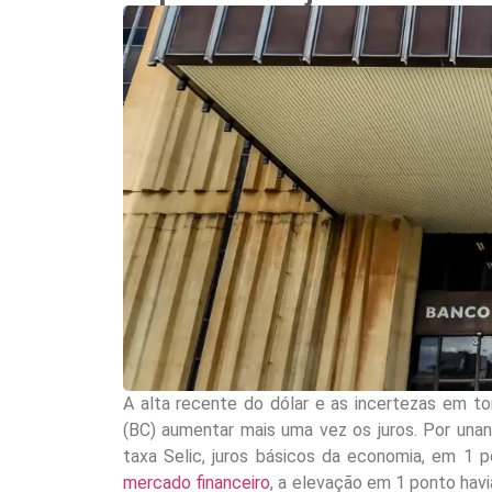
A alta recente do dólar e as incertezas em to
(BC) aumentar mais uma vez os juros. Por una
taxa Selic, juros básicos da economia, em 1 
mercado financeiro
, a elevação em 1 ponto hav