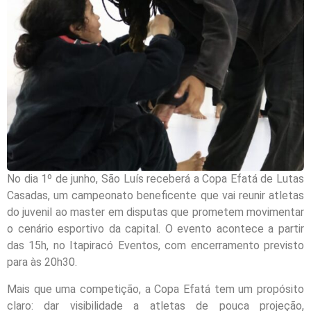
No dia 1º de junho, São Luís receberá a Copa Efatá de Lutas
Casadas, um campeonato beneficente que vai reunir atletas
do juvenil ao master em disputas que prometem movimentar
o cenário esportivo da capital. O evento acontece a partir
das 15h, no Itapiracó Eventos, com encerramento previsto
para às 20h30.
Mais que uma competição, a Copa Efatá tem um propósito
claro: dar visibilidade a atletas de pouca projeção,