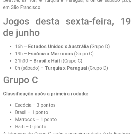
Seattle, às 16h; e Turquia e Paraguai, à 0h de sábado (20),
em São Francisco.
Jogos desta sexta-feira, 19
de junho
16h –
Estados Unidos x Austrália
(Grupo D)
19h –
Escócia x Marrocos
(Grupo C)
21h30 –
Brasil x Haiti
(Grupo C)
0h (sábado) –
Turquia x Paraguai
(Grupo D)
Grupo C
Classificação após a primeira rodada:
Escócia – 3 pontos
Brasil – 1 ponto
Marrocos – 1 ponto
Haiti – 0 ponto
A liderança do Grupo C, após a primeira rodada, é da Escócia,