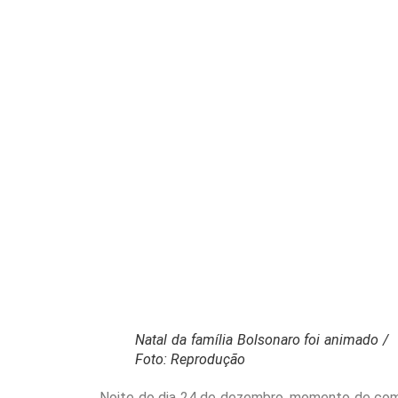
Natal da família Bolsonaro foi animado /
Foto: Reprodução
Noite do dia 24 de dezembro, momento de comem