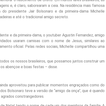
gens e, é claro, saborearam a ceia. Na residência mais famosa
a do presidente Jair Bolsonaro e da primeira-dama Michelle
eiras e até o tradicional amigo secreto.
ente e da primeira-dama, o youtuber Agustin Fernandez, amigo
vidados usaram camisas com o nome de Jesus, similares ao
mento oficial. Pelas redes sociais, Michelle compartilhou uma
todos os nossos brasileiros, que possamos juntos construir um
s os abençoe e boas festas – disse.
 ainda aproveitou para publicar momentos engraçados como do
 dos Bolsonaro teve a versão de “amigo da onça”, que é quando
m agrados constrangedores.
e de Natal tendo o nome de cada um dos membros da família. A