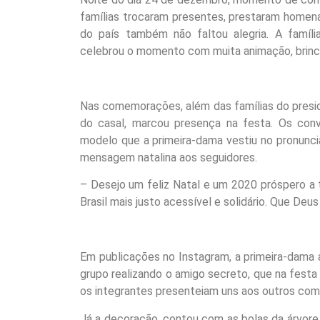
famílias trocaram presentes, prestaram homena
do país também não faltou alegria. A famíli
celebrou o momento com muita animação, brincad
Nas comemorações, além das famílias do presid
do casal, marcou presença na festa. Os con
modelo que a primeira-dama vestiu no pronuncia
mensagem natalina aos seguidores.
– Desejo um feliz Natal e um 2020 próspero a 
Brasil mais justo acessível e solidário. Que Deu
Em publicações no Instagram, a primeira-dama
grupo realizando o amigo secreto, que na festa
os integrantes presenteiam uns aos outros co
Já a decoração, contou com as bolas da árvor