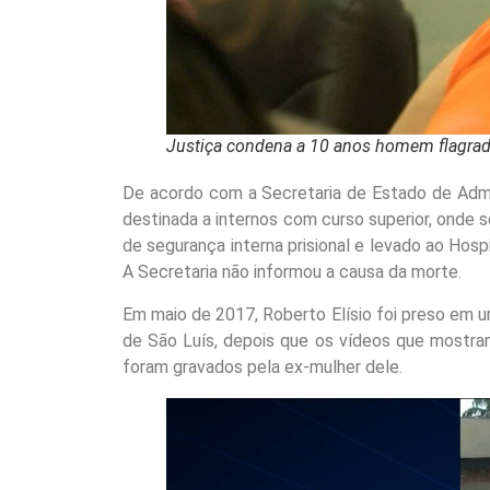
Justiça condena a 10 anos homem flagra
De acordo com a Secretaria de Estado de Admi
destinada a internos com curso superior, onde s
de segurança interna prisional e levado ao Hosp
A Secretaria não informou a causa da morte.
Em maio de 2017, Roberto Elísio foi preso em u
de São Luís, depois que os vídeos que mostram
foram gravados pela ex-mulher dele.