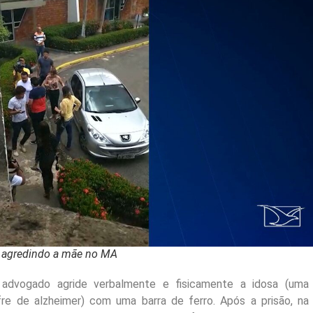
s agredindo a mãe no MA
vogado agride verbalmente e fisicamente a idosa (uma
fre de alzheimer) com uma barra de ferro. Após a prisão, na