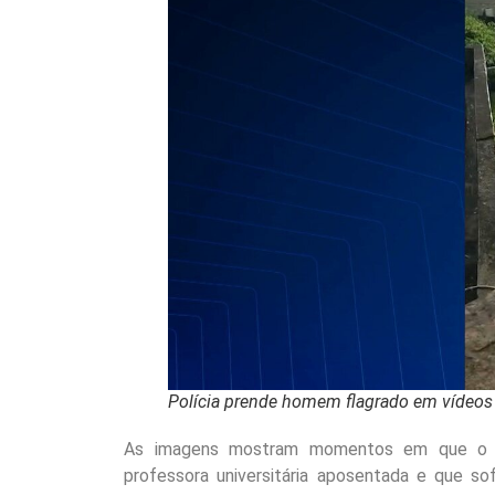
Polícia prende homem flagrado em vídeo
As imagens mostram momentos em que o ad
professora universitária aposentada e que so