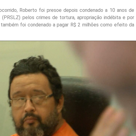
corrido, Roberto foi presoe depois condenado a 10 anos de
s (PRSLZ) pelos crimes de tortura, apropriação indébita e por
réu também foi condenado a pagar R$ 2 milhões como efeito da