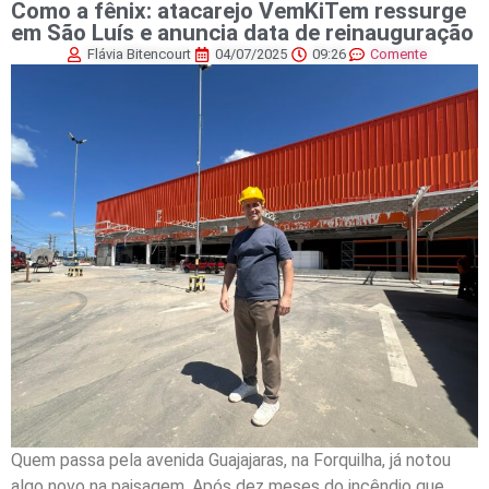
Como a fênix: atacarejo VemKiTem ressurge
em São Luís e anuncia data de reinauguração
Flávia Bitencourt
04/07/2025
09:26
Comente
Quem passa pela avenida Guajajaras, na Forquilha, já notou
algo novo na paisagem. Após dez meses do incêndio que