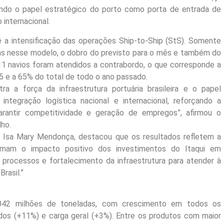
ando o papel estratégico do porto como porta de entrada de
 internacional.
a intensificação das operações Ship-to-Ship (StS). Somente
as nesse modelo, o dobro do previsto para o mês e também do
11 navios foram atendidos a contrabordo, o que corresponde a
 e a 65% do total de todo o ano passado.
 a força da infraestrutura portuária brasileira e o papel
tegração logística nacional e internacional, reforçando a
arantir competitividade e geração de empregos”, afirmou o
lho.
, Isa Mary Mendonça, destacou que os resultados refletem a
rmam o impacto positivo dos investimentos do Itaqui em
 processos e fortalecimento da infraestrutura para atender à
rasil.”
1,042 milhões de toneladas, com crescimento em todos os
uidos (+11%) e carga geral (+3%). Entre os produtos com maior