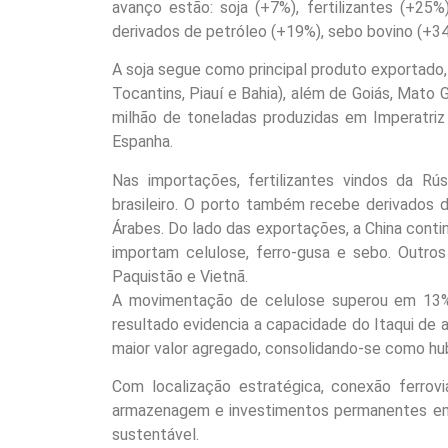
avanço estão: soja (+7%), fertilizantes (+25
derivados de petróleo (+19%), sebo bovino (+34%
A soja segue como principal produto exportad
Tocantins, Piauí e Bahia), além de Goiás, Mato
milhão de toneladas produzidas em Imperatri
Espanha.
Nas importações, fertilizantes vindos da R
brasileiro. O porto também recebe derivados 
Árabes. Do lado das exportações, a China conti
importam celulose, ferro-gusa e sebo. Outros
Paquistão e Vietnã.
A movimentação de celulose superou em 13%
resultado evidencia a capacidade do Itaqui de
maior valor agregado, consolidando-se como hub
Com localização estratégica, conexão ferrovi
armazenagem e investimentos permanentes em e
sustentável.