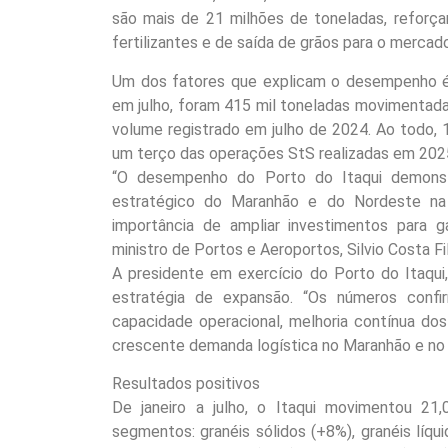
são mais de 21 milhões de toneladas, reforç
fertilizantes e de saída de grãos para o mercado
Um dos fatores que explicam o desempenho é 
em julho, foram 415 mil toneladas movimentad
volume registrado em julho de 2024. Ao todo, 
um terço das operações StS realizadas em 2025
“O desempenho do Porto do Itaqui demonstra
estratégico do Maranhão e do Nordeste na in
importância de ampliar investimentos para g
ministro de Portos e Aeroportos, Silvio Costa Fi
A presidente em exercício do Porto do Itaqui
estratégia de expansão. “Os números confi
capacidade operacional, melhoria contínua dos
crescente demanda logística no Maranhão e no B
Resultados positivos
De janeiro a julho, o Itaqui movimentou 2
segmentos: granéis sólidos (+8%), granéis líq