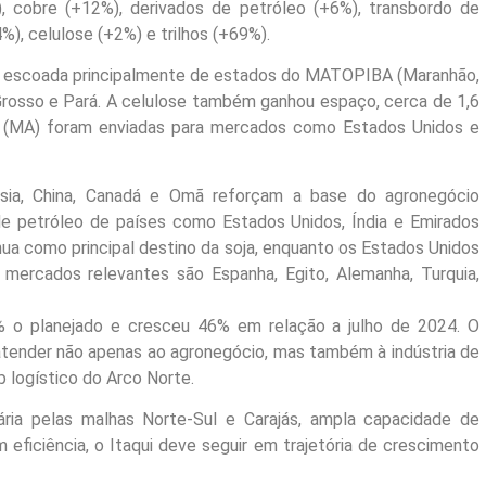
%), cobre (+12%), derivados de petróleo (+6%), transbordo de
), celulose (+2%) e trilhos (+69%).
o, escoada principalmente de estados do MATOPIBA (Maranhão,
 Grosso e Pará. A celulose também ganhou espaço, cerca de 1,6
z (MA) foram enviadas para mercados como Estados Unidos e
ússia, China, Canadá e Omã reforçam a base do agronegócio
de petróleo de países como Estados Unidos, Índia e Emirados
nua como principal destino da soja, enquanto os Estados Unidos
 mercados relevantes são Espanha, Egito, Alemanha, Turquia,
 o planejado e cresceu 46% em relação a julho de 2024. O
 atender não apenas ao agronegócio, mas também à indústria de
 logístico do Arco Norte.
ária pelas malhas Norte-Sul e Carajás, ampla capacidade de
ficiência, o Itaqui deve seguir em trajetória de crescimento