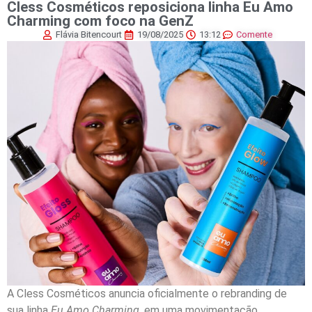
Cless Cosméticos reposiciona linha Eu Amo
Charming com foco na GenZ
Flávia Bitencourt
19/08/2025
13:12
Comente
A Cless Cosméticos anuncia oficialmente o rebranding de
sua linha
Eu Amo Charming
, em uma movimentação