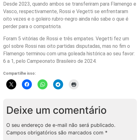
Desde 2023, quando ambos se transferiram para Flamengo e
Vasco, respectivamente, Rossi e Vegetti se enfrentaram
oito vezes e o goleiro rubro-negro ainda não sabe o que é
perder para o compatriota.
Foram 5 vitórias de Rossi e três empates. Vegetti fez um
gol sobre Rossi nas oito partidas disputadas, mas no fim o
Flamengo terminou com uma goleada histórica ao seu favor:
6 a 1, pelo Campeonato Brasileiro de 2024.
Compartilhe isso:
Deixe um comentário
O seu endereço de e-mail não será publicado.
Campos obrigatórios são marcados com
*