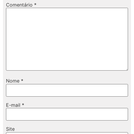
Comentário
*
Nome
*
E-mail
*
Site