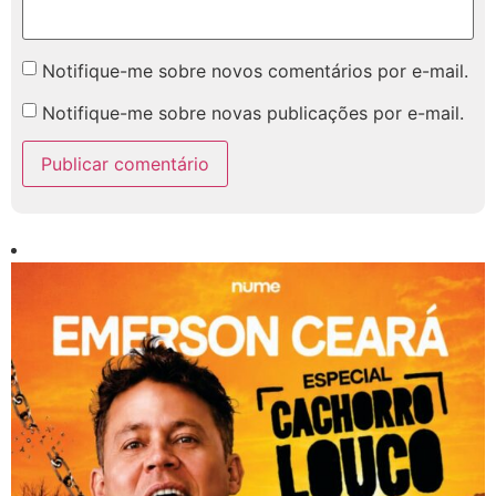
Notifique-me sobre novos comentários por e-mail.
Notifique-me sobre novas publicações por e-mail.