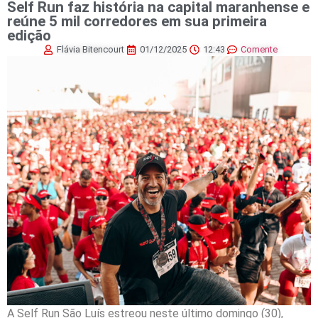
Self Run faz história na capital maranhense e
reúne 5 mil corredores em sua primeira
edição
Flávia Bitencourt
01/12/2025
12:43
Comente
A Self Run São Luís estreou neste último domingo (30),