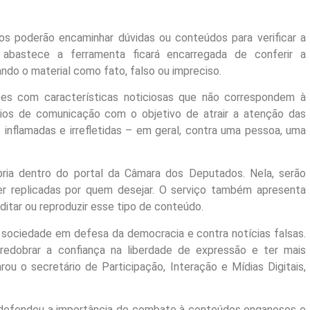
 poderão encaminhar dúvidas ou conteúdos para verificar a
abastece a ferramenta ficará encarregada de conferir a
ndo o material como fato, falso ou impreciso.
s com características noticiosas que não correspondem à
ios de comunicação com o objetivo de atrair a atenção das
nflamadas e irrefletidas – em geral, contra uma pessoa, uma
ria dentro do portal da Câmara dos Deputados. Nela, serão
er replicadas por quem desejar. O serviço também apresenta
ditar ou reproduzir esse tipo de conteúdo.
 sociedade em defesa da democracia e contra notícias falsas.
redobrar a confiança na liberdade de expressão e ter mais
rou o secretário de Participação, Interação e Mídias Digitais,
 defendeu a importância do combate à conteúdos enganosos e