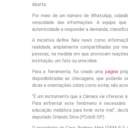
Aberta.
Por meio de um número de WhatsApp, cidadãos
veracidade das informações. A equipe que 
autenticidade e responder a demanda, classifica
A iniciativa define
fake news
como informaçõe
realidade, amplamente compartilhadas por me
pessoas, na medida em que provocam reações i
instituição, um fato ou uma ideia.
Para a ferramenta, foi criada uma
página
próp
disponibilizadas as checagens, que poderão s
dicas e orientações sobre como evitar, não acre
“É um instrumento que a Câmara vai oferecer à
Para enfrentar este fenômeno é necessário 
educação midiática para livrar este mal”, decla
deputado Orlando Silva (PCdoB-SP).
O presidente da Casa, Rodrigo Maia (DEM-RJ),